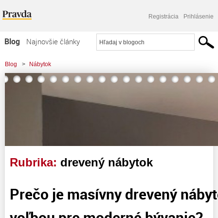
Registrácia
Prihlásenie
Blog
Najnovšie články
Najčítanejšie články
Blog
>
Nábytok
Najkomentovanejšie články
>
Prečo je masívny drevený nábytok najlepšou voľbou pre moderné bývanie?
Zoznam blogov
Komerčné blogy
Rubrika:
drevený nábytok
Prečo je masívny drevený nábyt
voľbou pre moderné bývanie?