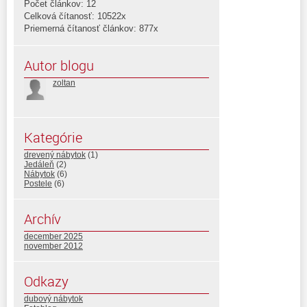
Počet článkov: 12
Celková čítanosť: 10522x
Priemerná čítanosť článkov: 877x
Autor blogu
zoltan
Kategórie
drevený nábytok
(1)
Jedáleň
(2)
Nábytok
(6)
Postele
(6)
Archív
december 2025
november 2012
Odkazy
dubový nábytok