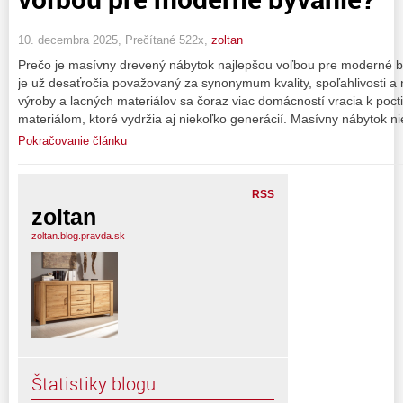
10. decembra 2025, Prečítané 522x,
zoltan
Prečo je masívny drevený nábytok najlepšou voľbou pre moderné 
je už desaťročia považovaný za synonymum kvality, spoľahlivosti a 
výroby a lacných materiálov sa čoraz viac domácností vracia k poc
materiálom, ktoré vydržia aj niekoľko generácií. Masívny nábytok nie
Pokračovanie článku
RSS
zoltan
zoltan.blog.pravda.sk
Štatistiky blogu