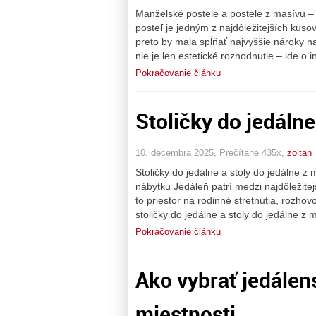
Manželské postele a postele z masívu 
posteľ je jedným z najdôležitejších kuso
preto by mala spĺňať najvyššie nároky na 
nie je len estetické rozhodnutie – ide o i
Pokračovanie článku
Stoličky do jedálne
10. decembra 2025, Prečítané 435x,
zoltan
Stoličky do jedálne a stoly do jedálne 
nábytku Jedáleň patrí medzi najdôležitejš
to priestor na rodinné stretnutia, rozhov
stoličky do jedálne a stoly do jedálne z 
Pokračovanie článku
Ako vybrať jedálens
miestnosti