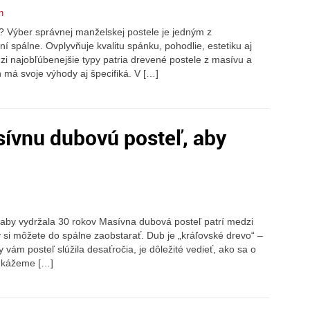
n
ť? Výber správnej manželskej postele je jedným z
ní spálne. Ovplyvňuje kvalitu spánku, pohodlie, estetiku aj
zi najobľúbenejšie typy patria drevené postele z masívu a
má svoje výhody aj špecifiká. V […]
sívnu dubovú posteľ, aby
 aby vydržala 30 rokov Masívna dubová posteľ patrí medzi
ký si môžete do spálne zaobstarať. Dub je „kráľovské drevo“ –
 vám posteľ slúžila desaťročia, je dôležité vedieť, ako sa o
 ukážeme […]