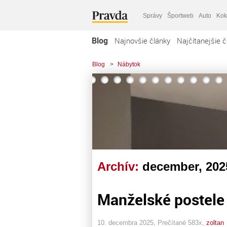
Správy
Športweb
Auto
Kok
Blog
Najnovšie články
Najčítanejšie č
Blog
>
Nábytok
Archív:
december, 202
Manželské postele 
10. decembra 2025, Prečítané 583x,
zoltan