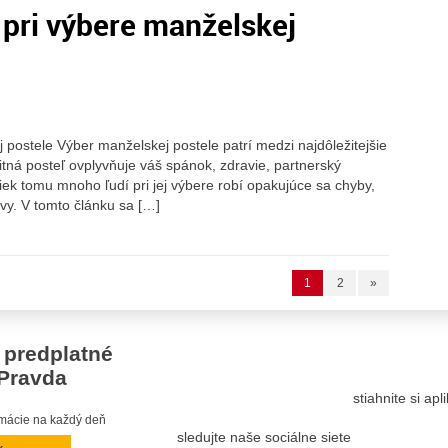
 pri výbere manželskej
 postele Výber manželskej postele patrí medzi najdôležitejšie
itná posteľ ovplyvňuje váš spánok, zdravie, partnerský
iek tomu mnoho ľudí pri jej výbere robí opakujúce sa chyby,
rvy. V tomto článku sa […]
1
2
»
 predplatné
Pravda
stiahnite si ap
ormácie na každý deň
sledujte naše sociálne siete