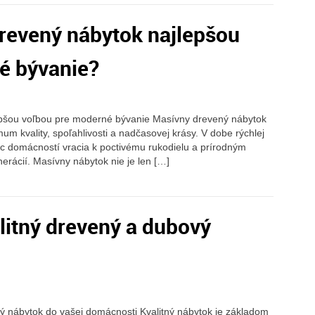
revený nábytok najlepšou
é bývanie?
epšou voľbou pre moderné bývanie Masívny drevený nábytok
m kvality, spoľahlivosti a nadčasovej krásy. V dobe rýchlej
ac domácností vracia k poctivému rukodielu a prírodným
nerácií. Masívny nábytok nie je len […]
alitný drevený a dubový
vý nábytok do vašej domácnosti Kvalitný nábytok je základom