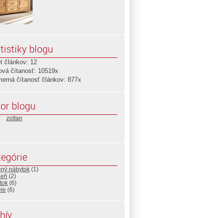
tistiky blogu
t článkov: 12
ová čítanosť: 10519x
merná čítanosť článkov: 877x
or blogu
zoltan
egórie
ený nábytok
(1)
leň
(2)
tok
(6)
ele
(6)
hív