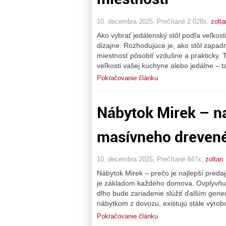
10. decembra 2025, Prečítané 2 028x,
zolta
Ako vybrať jedálenský stôl podľa veľkost
dizajne. Rozhodujúce je, ako stôl zapad
miestnosť pôsobiť vzdušne a prakticky. 
veľkosti vašej kuchyne alebo jedálne – ta
Pokračovanie článku
Nábytok Mirek – na
masívneho dreven
10. decembra 2025, Prečítané 847x,
zoltan
Nábytok Mirek – prečo je najlepší pred
je základom každého domova. Ovplyvňuje k
dlho bude zariadenie slúžiť ďalším gene
nábytkom z dovozu, existujú stále výrobc
Pokračovanie článku