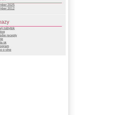
mber 2025
mber 2012
kazy
vý nábytok
blog
pšie recepty
ele
da.sk
rogram
o o víne