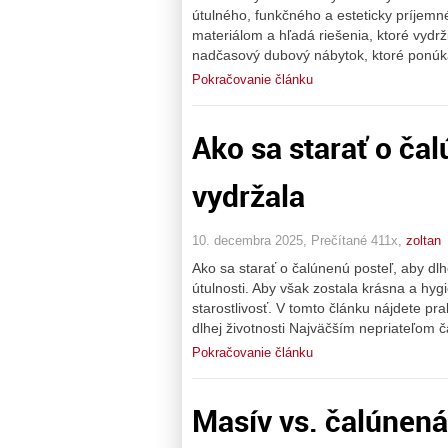
útulného, funkčného a esteticky príjemn
materiálom a hľadá riešenia, ktoré vydrž
nadčasový dubový nábytok, ktoré ponúka
Pokračovanie článku
Ako sa starať o čal
vydržala
10. decembra 2025, Prečítané 411x,
zoltan
Ako sa starať o čalúnenú posteľ, aby dl
útulnosti. Aby však zostala krásna a hyg
starostlivosť. V tomto článku nájdete pr
dlhej životnosti Najväčším nepriateľom 
Pokračovanie článku
Masív vs. čalúnená