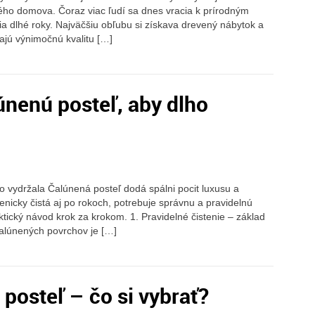
ého domova. Čoraz viac ľudí sa dnes vracia k prírodným
ia dlhé roky. Najväčšiu obľubu si získava drevený nábytok a
jú výnimočnú kvalitu […]
únenú posteľ, aby dlho
ho vydržala Čalúnená posteľ dodá spálni pocit luxusu a
ienicky čistá aj po rokoch, potrebuje správnu a pravidelnú
aktický návod krok za krokom. 1. Pravidelné čistenie – základ
čalúnených povrchov je […]
 posteľ – čo si vybrať?