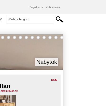
Registrácia
Prihlásenie
y
Nábytok
RSS
ltan
n.blog.pravda.sk