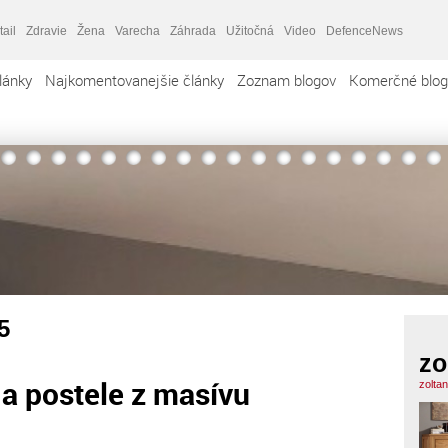
tail
Zdravie
Žena
Varecha
Záhrada
Užitočná
Video
DefenceNews
lánky
Najkomentovanejšie články
Zoznam blogov
Komerčné blog
5
zo
a postele z masívu
zolta