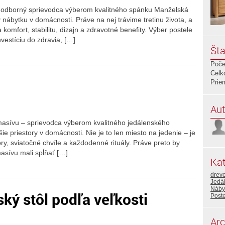
– odborný sprievodca výberom kvalitného spánku Manželská
v nábytku v domácnosti. Práve na nej trávime tretinu života, a
komfort, stabilitu, dizajn a zdravotné benefity. Výber postele
nvestíciu do zdravia, […]
Šta
Poče
Celk
Prie
Aut
z masívu – sprievodca výberom kvalitného jedálenského
ie priestory v domácnosti. Nie je to len miesto na jedenie – je
ory, sviatočné chvíle a každodenné rituály. Práve preto by
masívu mali spĺňať […]
Kat
drev
Jedá
Náby
ký stôl podľa veľkosti
Post
Arc