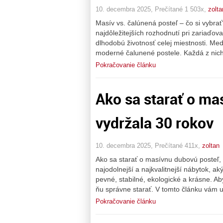
10. decembra 2025, Prečítané 1 503x,
zolta
Masív vs. čalúnená posteľ – čo si vybra
najdôležitejších rozhodnutí pri zariaďova
dlhodobú životnosť celej miestnosti. Med
moderné čalunené postele. Každá z nich 
Pokračovanie článku
Ako sa starať o ma
vydržala 30 rokov
10. decembra 2025, Prečítané 411x,
zoltan
Ako sa starať o masívnu dubovú posteľ,
najodolnejší a najkvalitnejší nábytok, a
pevné, stabilné, ekologické a krásne. Aby
ňu správne starať. V tomto článku vám
Pokračovanie článku