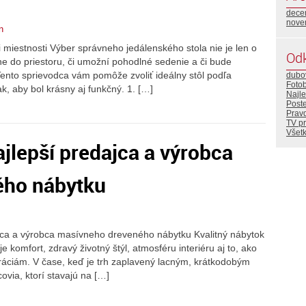
dece
nove
n
i miestnosti Výber správneho jedálenského stola nie je len o
Od
ne do priestoru, či umožní pohodlné sedenie a či bude
Tento sprievodca vám pomôže zvoliť ideálny stôl podľa
dubo
Foto
k, aby bol krásny aj funkčný. 1. […]
Najle
Post
Prav
TV p
Všetk
jlepší predajca a výrobca
ého nábytku
ajca a výrobca masívneho dreveného nábytku Kvalitný nábytok
omfort, zdravý životný štýl, atmosféru interiéru aj to, ako
ráciám. V čase, keď je trh zaplavený lacným, krátkodobým
ovia, ktorí stavajú na […]