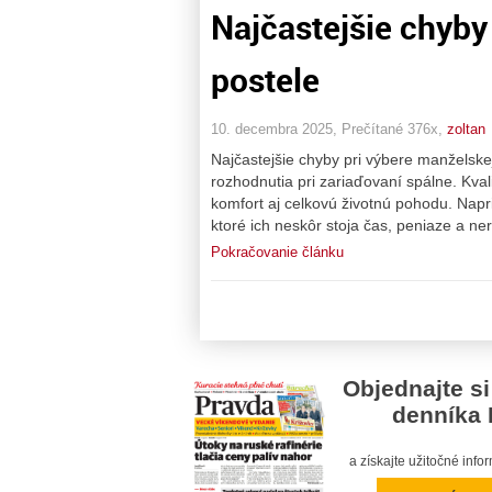
Najčastejšie chyby
postele
10. decembra 2025, Prečítané 376x,
zoltan
Najčastejšie chyby pri výbere manželskej
rozhodnutia pri zariaďovaní spálne. Kval
komfort aj celkovú životnú pohodu. Napr
ktoré ich neskôr stoja čas, peniaze a ne
Pokračovanie článku
Objednajte si
denníka 
a získajte užitočné inf