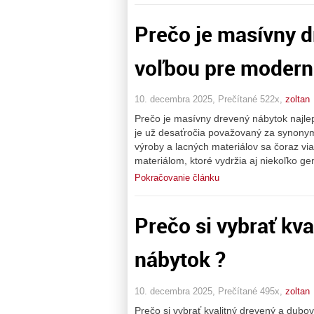
Prečo je masívny d
voľbou pre modern
10. decembra 2025, Prečítané 522x,
zoltan
Prečo je masívny drevený nábytok najl
je už desaťročia považovaný za synonymu
výroby a lacných materiálov sa čoraz vi
materiálom, ktoré vydržia aj niekoľko ge
Pokračovanie článku
Prečo si vybrať kv
nábytok ?
10. decembra 2025, Prečítané 495x,
zoltan
Prečo si vybrať kvalitný drevený a dubo